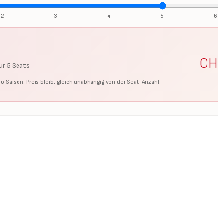
2
3
4
5
6
C
für
5
Seats
ro Saison. Preis bleibt gleich unabhängig von der Seat-Anzahl.