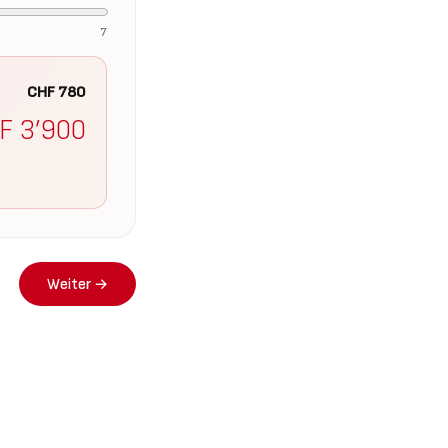
7
CHF
780
HF
3’900
Weiter →